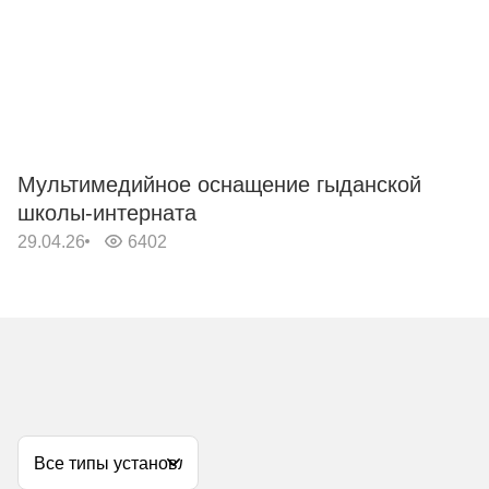
Мультимедийное оснащение гыданской
М
школы-интерната
В
29.04.26
6402
29